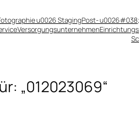
Fotographie u0026 Staging
Post- u0026#038;
ervice
Versorgungsunternehmen
Einrichtungs
Sc
ür: „012023069“