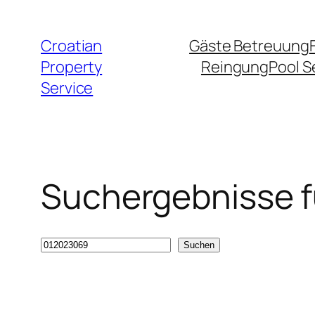
Zum
Inhalt
Croatian
Gäste Betreuung
springen
Property
Reingung
Pool S
Service
Suchergebnisse f
Suche
Suchen