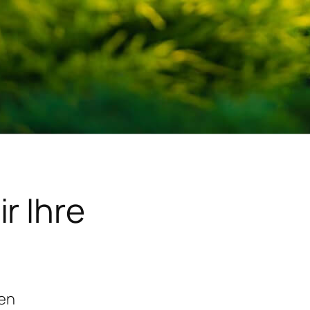
r Ihre
gen