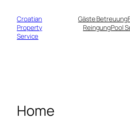
Zum
Inhalt
Croatian
Gäste Betreuung
springen
Property
Reingung
Pool S
Service
Home