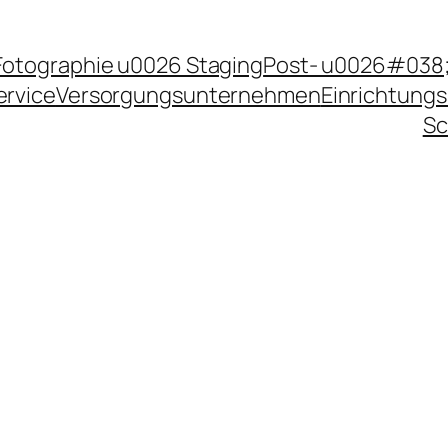
Fotographie u0026 Staging
Post- u0026#038;
ervice
Versorgungsunternehmen
Einrichtungs
Sc