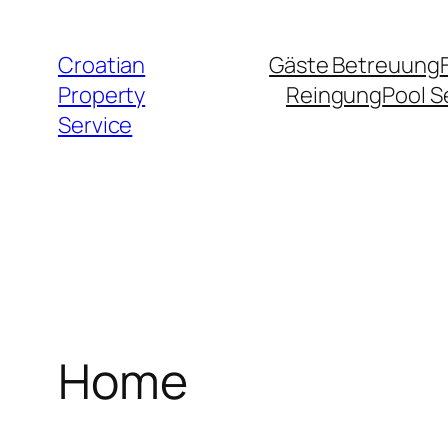
Zum
Inhalt
Croatian
Gäste Betreuung
springen
Property
Reingung
Pool S
Service
Home