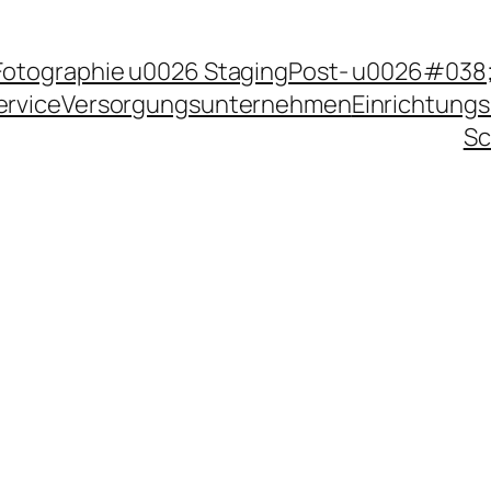
Fotographie u0026 Staging
Post- u0026#038;
ervice
Versorgungsunternehmen
Einrichtungs
Sc