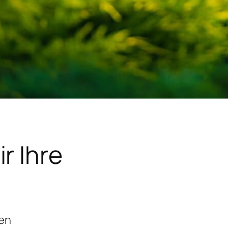
r Ihre
gen