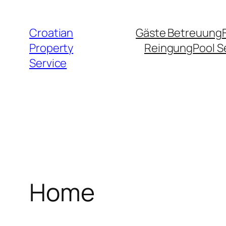
Zum
Inhalt
Croatian
Gäste Betreuung
springen
Property
Reingung
Pool S
Service
Home