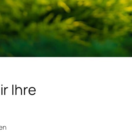
r Ihre
gen