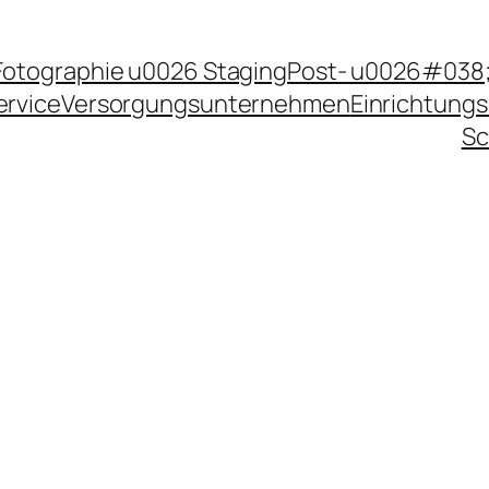
Fotographie u0026 Staging
Post- u0026#038;
ervice
Versorgungsunternehmen
Einrichtungs
Sc