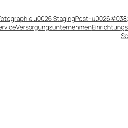
Fotographie u0026 Staging
Post- u0026#038;
ervice
Versorgungsunternehmen
Einrichtungs
Sc