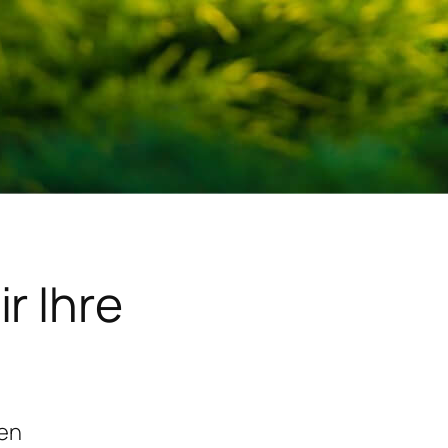
r Ihre
gen