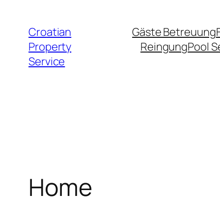
Zum
Inhalt
Croatian
Gäste Betreuung
springen
Property
Reingung
Pool S
Service
Home