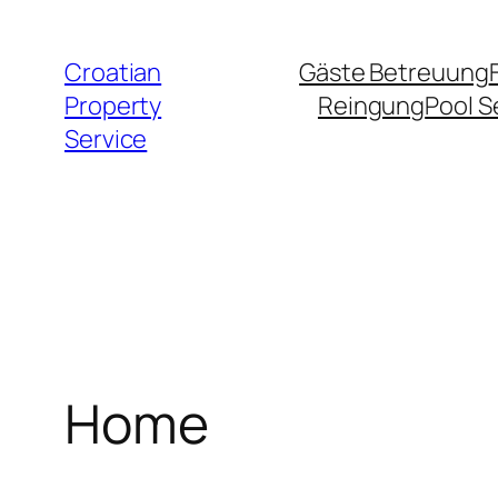
Zum
Inhalt
Croatian
Gäste Betreuung
springen
Property
Reingung
Pool S
Service
Home