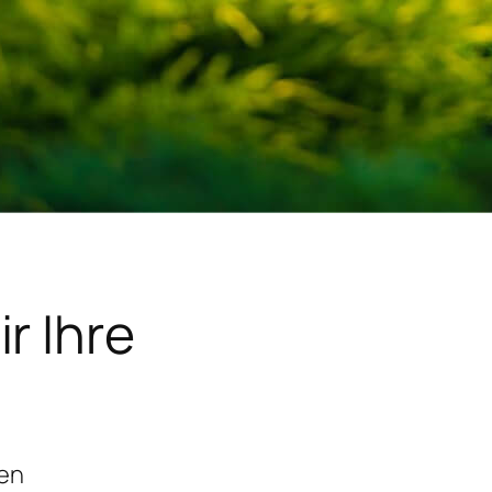
r Ihre
gen