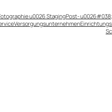
Fotographie u0026 Staging
Post- u0026#038;
ervice
Versorgungsunternehmen
Einrichtungs
Sc