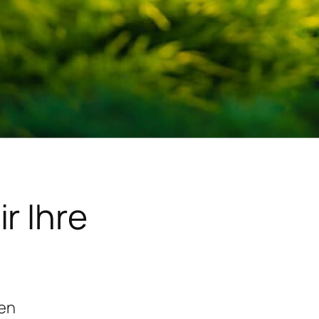
r Ihre
gen