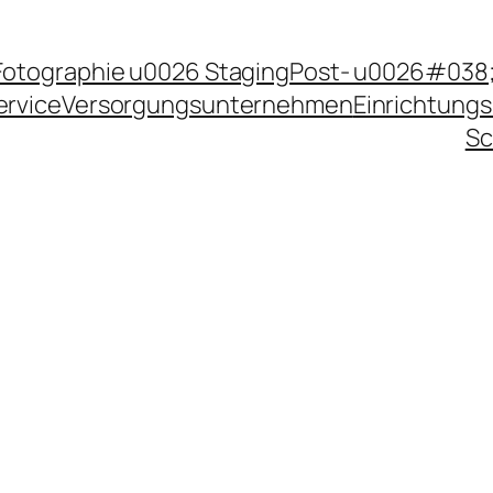
Fotographie u0026 Staging
Post- u0026#038;
ervice
Versorgungsunternehmen
Einrichtungs
Sc