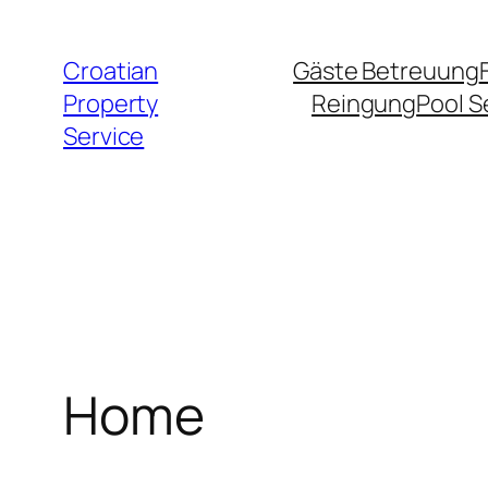
Zum
Inhalt
Croatian
Gäste Betreuung
springen
Property
Reingung
Pool S
Service
Home