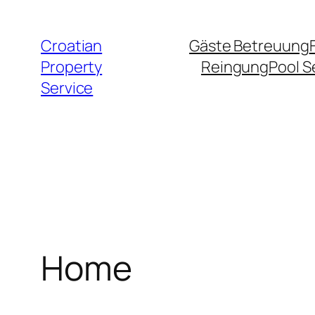
Zum
Inhalt
Croatian
Gäste Betreuung
springen
Property
Reingung
Pool S
Service
Home