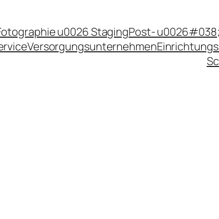
Fotographie u0026 Staging
Post- u0026#038;
ervice
Versorgungsunternehmen
Einrichtungs
Sc