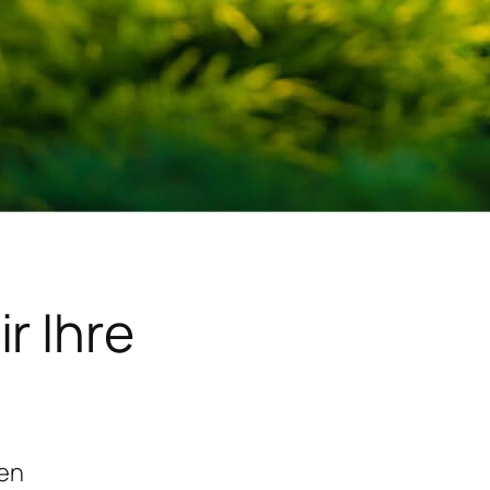
r Ihre
gen