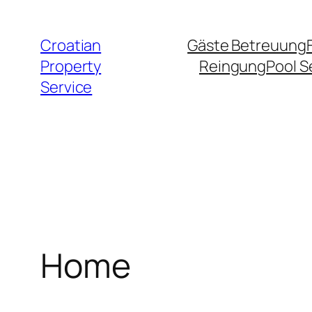
Zum
Inhalt
Croatian
Gäste Betreuung
springen
Property
Reingung
Pool S
Service
Home