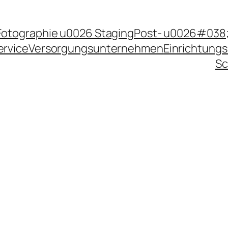
Fotographie u0026 Staging
Post- u0026#038;
ervice
Versorgungsunternehmen
Einrichtungs
Sc