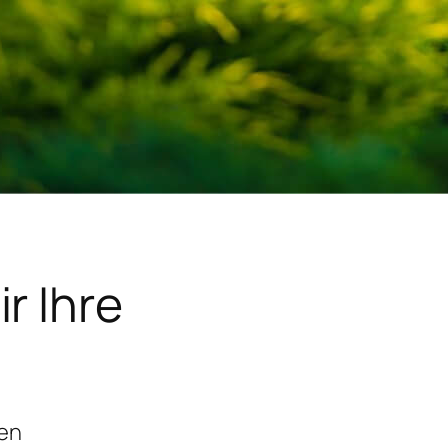
r Ihre
gen