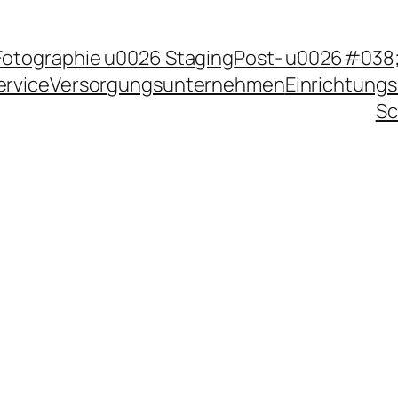
Fotographie u0026 Staging
Post- u0026#038;
ervice
Versorgungsunternehmen
Einrichtungs
Sc