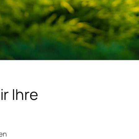
r Ihre
gen