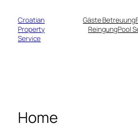
Zum
Inhalt
Croatian
Gäste Betreuung
springen
Property
Reingung
Pool S
Service
Home