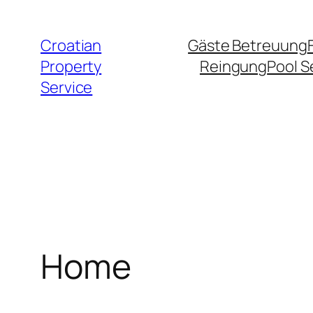
Zum
Inhalt
Croatian
Gäste Betreuung
springen
Property
Reingung
Pool S
Service
Home