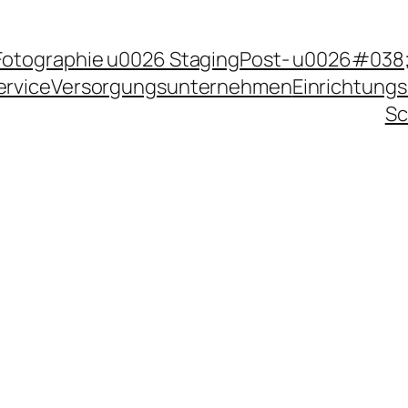
Fotographie u0026 Staging
Post- u0026#038;
ervice
Versorgungsunternehmen
Einrichtungs
Sc