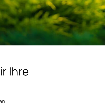
r Ihre
gen