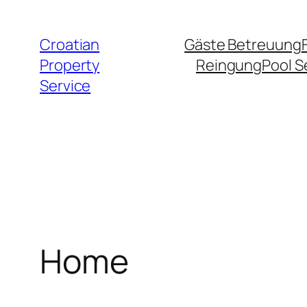
Zum
Inhalt
Croatian
Gäste Betreuung
springen
Property
Reingung
Pool S
Service
Home