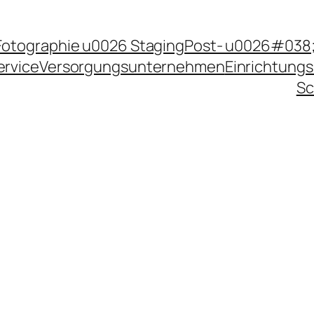
Fotographie u0026 Staging
Post- u0026#038;
ervice
Versorgungsunternehmen
Einrichtungs
Sc