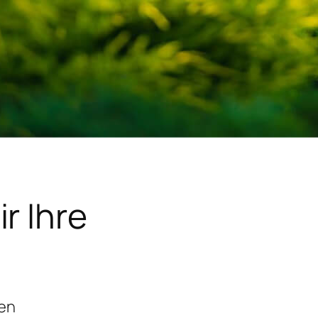
r Ihre
gen