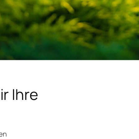
r Ihre
gen