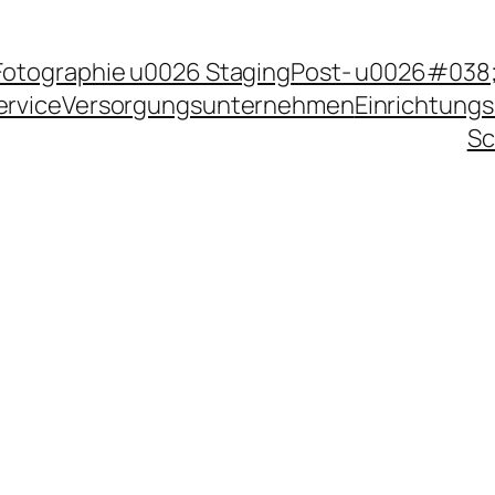
Fotographie u0026 Staging
Post- u0026#038;
ervice
Versorgungsunternehmen
Einrichtungs
Sc