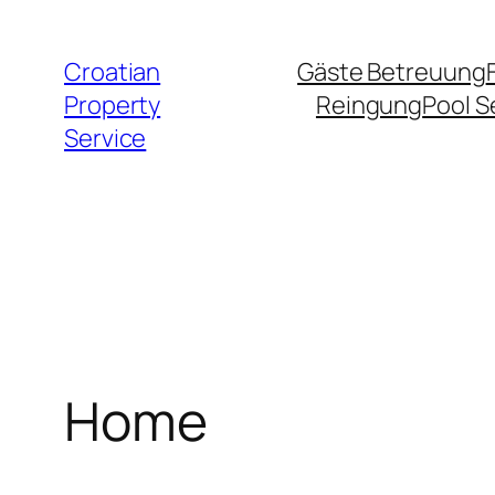
Zum
Inhalt
Croatian
Gäste Betreuung
springen
Property
Reingung
Pool S
Service
Home