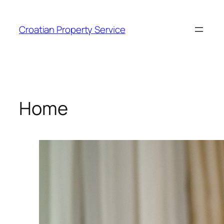
Zum
Inhalt
Croatian Property Service
springen
Home