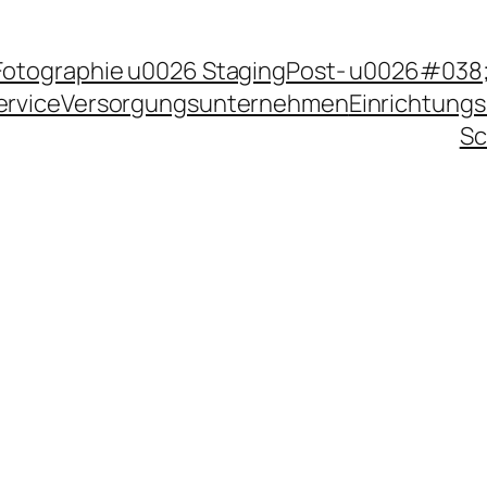
Fotographie u0026 Staging
Post- u0026#038;
ervice
Versorgungsunternehmen
Einrichtungs
Sc