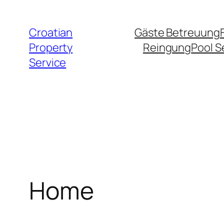
Zum
Inhalt
Croatian
Gäste Betreuung
springen
Property
Reingung
Pool S
Service
Home