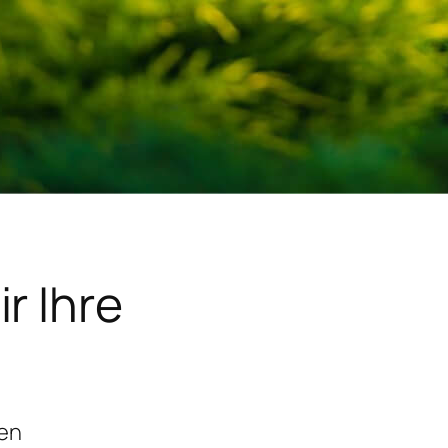
r Ihre
gen