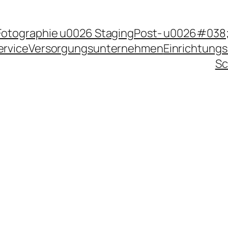
Fotographie u0026 Staging
Post- u0026#038;
ervice
Versorgungsunternehmen
Einrichtungs
Sc