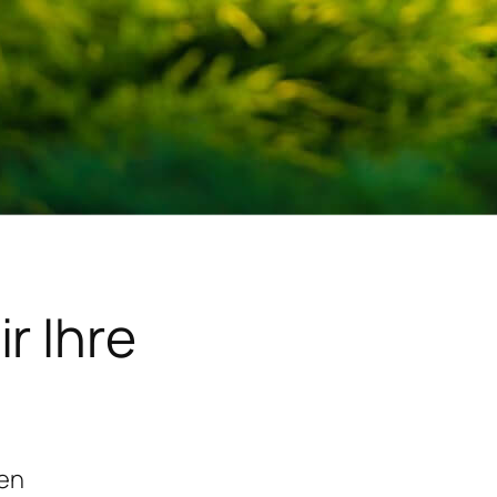
r Ihre
gen