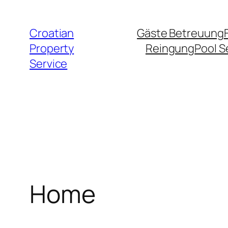
Zum
Inhalt
Croatian
Gäste Betreuung
springen
Property
Reingung
Pool S
Service
Home