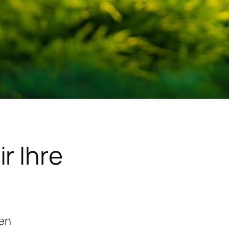
r Ihre
gen