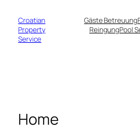
Zum
Inhalt
Croatian
Gäste Betreuung
springen
Property
Reingung
Pool S
Service
Home