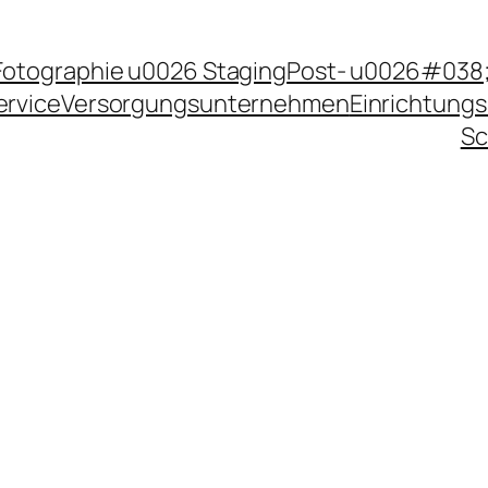
Fotographie u0026 Staging
Post- u0026#038;
ervice
Versorgungsunternehmen
Einrichtungs
Sc