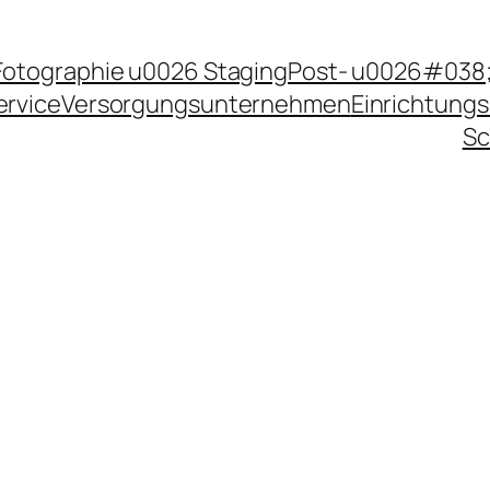
Fotographie u0026 Staging
Post- u0026#038;
ervice
Versorgungsunternehmen
Einrichtungs
Sc