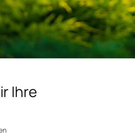
r Ihre
gen