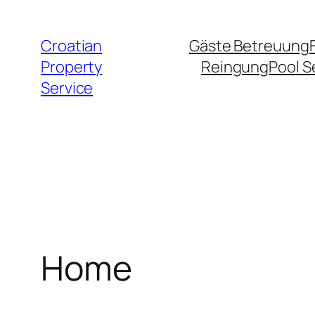
Zum
Inhalt
Croatian
Gäste Betreuung
springen
Property
Reingung
Pool S
Service
Home