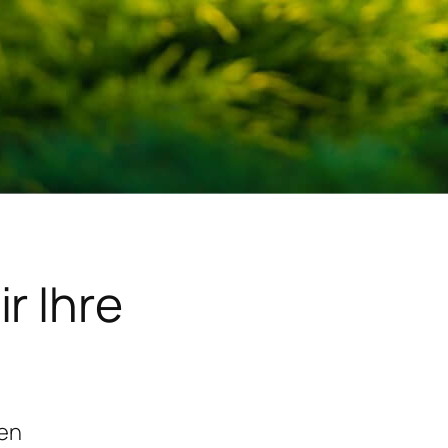
r Ihre
gen