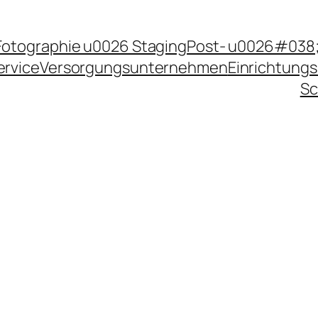
Fotographie u0026 Staging
Post- u0026#038;
ervice
Versorgungsunternehmen
Einrichtungs
Sc