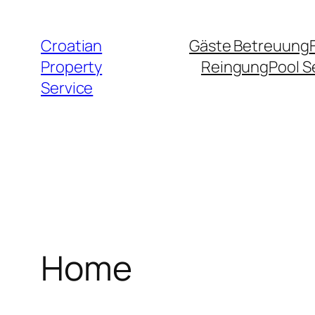
Zum
Inhalt
Croatian
Gäste Betreuung
springen
Property
Reingung
Pool S
Service
Home