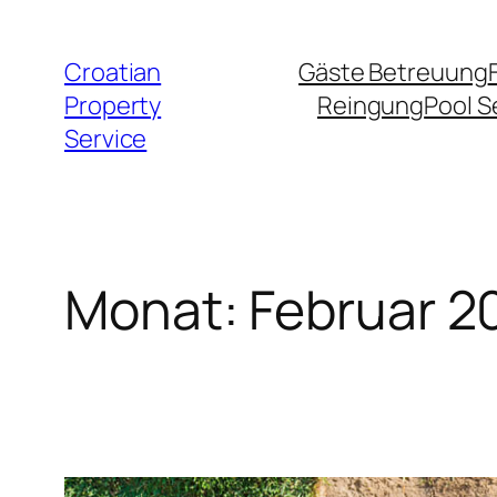
Zum
Inhalt
Croatian
Gäste Betreuung
springen
Property
Reingung
Pool S
Service
Monat:
Februar 2