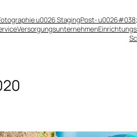
Fotographie u0026 Staging
Post- u0026#038;
ervice
Versorgungsunternehmen
Einrichtungs
Sc
020