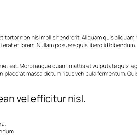
et tortor non nisl mollis hendrerit. Aliquam quis aliquam
dui erat et lorem. Nullam posuere quis libero id bibend
 amet est. Morbi augue quam, mattis et vulputate quis, 
 placerat massa dictum risus vehicula fermentum. Quisqu
an vel efficitur nisl.
ra.
endum.