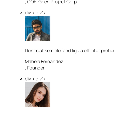
, COE, Geen Project Corp.
div > div“>
Donec at sem eleifend ligula efficitur pre
Mahela Fernandez
, Founder
div > div“>