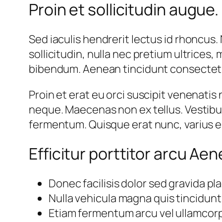
Proin et sollicitudin augue.
Sed iaculis hendrerit lectus id rhoncus.
sollicitudin, nulla nec pretium ultrices,
bibendum. Aenean tincidunt consectetu
Proin et erat eu orci suscipit venenatis
neque. Maecenas non ex tellus. Vestibu
fermentum. Quisque erat nunc, varius eu 
Efficitur porttitor arcu Aene
Donec facilisis dolor sed gravida pl
Nulla vehicula magna quis tincidunt
Etiam fermentum arcu vel ullamcor