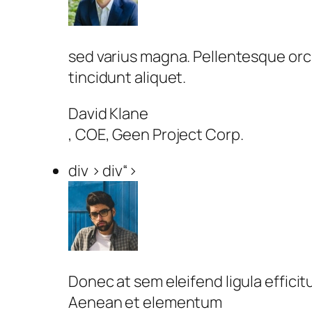
sed varius magna. Pellentesque orci
tincidunt aliquet.
David Klane
, COE, Geen Project Corp.
div > div“>
Donec at sem eleifend ligula effici
Aenean et elementum