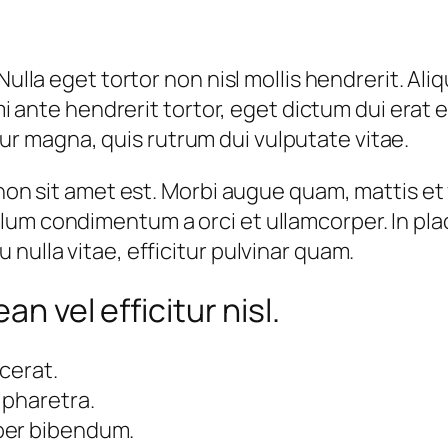
 Nulla eget tortor non nisl mollis hendrerit. A
 mi ante hendrerit tortor, eget dictum dui erat 
r magna, quis rutrum dui vulputate vitae.
 non sit amet est. Morbi augue quam, mattis et
lum condimentum a orci et ullamcorper. In pla
nulla vitae, efficitur pulvinar quam.
an vel efficitur nisl.
acerat.
 pharetra.
per bibendum.