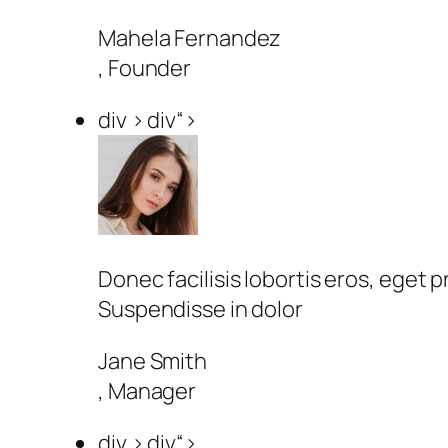
Mahela Fernandez
, Founder
div > div“>
Donec facilisis lobortis eros, eget
Suspendisse in dolor
Jane Smith
, Manager
div > div“>