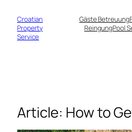
Zum
Inhalt
Croatian
Gäste Betreuung
springen
Property
Reingung
Pool S
Service
Article: How to Ge