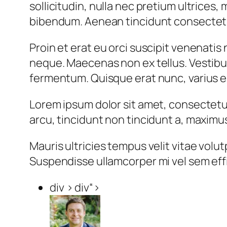
sollicitudin, nulla nec pretium ultrices,
bibendum. Aenean tincidunt consectetu
Proin et erat eu orci suscipit venenatis
neque. Maecenas non ex tellus. Vestibu
fermentum. Quisque erat nunc, varius eu 
Lorem ipsum dolor sit amet, consectetur 
arcu, tincidunt non tincidunt a, maximus
Mauris ultricies tempus velit vitae vol
Suspendisse ullamcorper mi vel sem effi
div > div“>