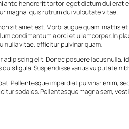
 mi ante hendrerit tortor, eget dictum dui erat 
r magna, quis rutrum dui vulputate vitae.
 non sit amet est. Morbi augue quam, mattis et
lum condimentum a orci et ullamcorper. In pla
nulla vitae, efficitur pulvinar quam.
adipiscing elit. Donec posuere lacus nulla, id
 quis ligula. Suspendisse varius vulputate nib
utpat. Pellentesque imperdiet pulvinar enim, s
citur sodales. Pellentesque magna sem, vestib