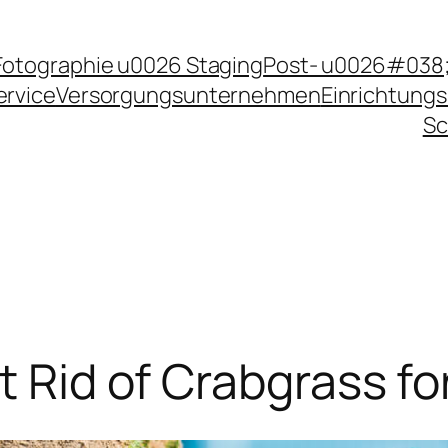
Fotographie u0026 Staging
Post- u0026#038;
ervice
Versorgungsunternehmen
Einrichtungs
Sc
t Rid of Crabgrass f