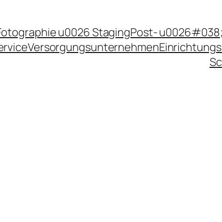
Fotographie u0026 Staging
Post- u0026#038;
ervice
Versorgungsunternehmen
Einrichtungs
Sc