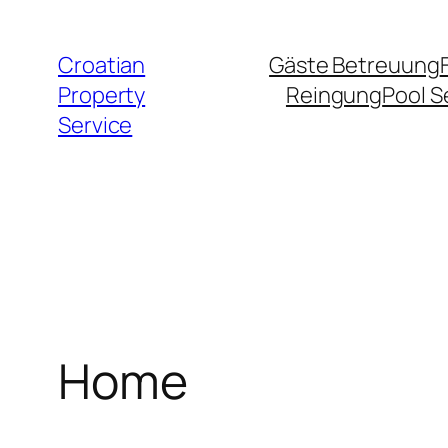
Zum
Inhalt
Croatian
Gäste Betreuung
springen
Property
Reingung
Pool S
Service
Home