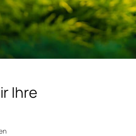
r Ihre
gen